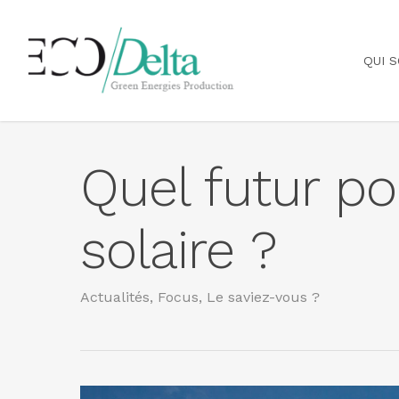
Skip
to
main
content
QUI 
Quel futur po
solaire ?
Actualités
,
Focus
,
Le saviez-vous ?