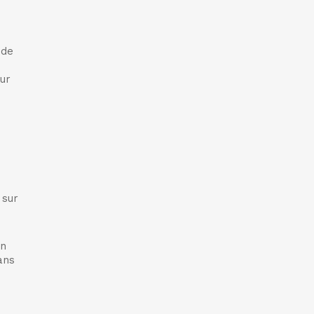
 de
sur
 sur
en
ans