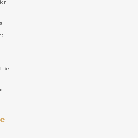
ion
s
nt
st de
au
ie