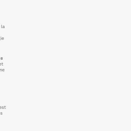
 la
e
gie
es
et
 ne
est
es