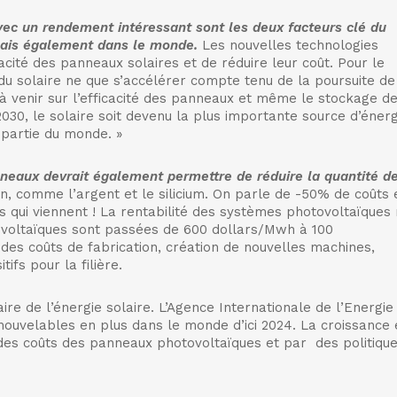
avec un rendement intéressant sont les deux facteurs clé du
mais également dans le monde.
Les nouvelles technologies
acité des panneaux solaires et de réduire leur coût. Pour le
u solaire ne que s’accélérer compte tenu de la poursuite de
à venir sur l’efficacité des panneaux et même le stockage d
n 2030, le solaire soit devenu la plus importante source d’éner
 partie du monde. »
nneaux devrait également permettre de réduire la quantité d
n, comme l’argent et le silicium. On parle de -50% de coûts 
ns qui viennent ! La rentabilité des systèmes photovoltaïques
tovoltaïques sont passées de 600 dollars/Mwh à 100
des coûts de fabrication, création de nouvelles machines,
ifs pour la filière.
re de l’énergie solaire. L’Agence Internationale de l’Energie
nouvelables en plus dans le monde d’ici 2024. La croissance 
e des coûts des panneaux photovoltaïques et par des politiqu