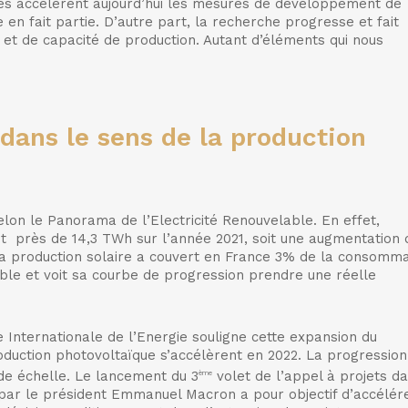
nes accélèrent aujourd’hui les mesures de développement de
 en fait partie. D’autre part, la recherche progresse et fait
et de capacité de production. Autant d’éléments qui nous
 dans le sens de la production
selon le Panorama de l’Electricité Renouvelable. En effet,
teint près de 14,3 TWh sur l’année 2021, soit une augmentation 
la production solaire a couvert en France 3% de la consomma
ible et voit sa courbe de progression prendre une réelle
Internationale de l’Energie souligne cette expansion du
oduction photovoltaïque s’accélèrent en 2022. La progression
de échelle. Le lancement du 3
volet de l’appel à projets d
ème
 par le président Emmanuel Macron a pour objectif d’accélér