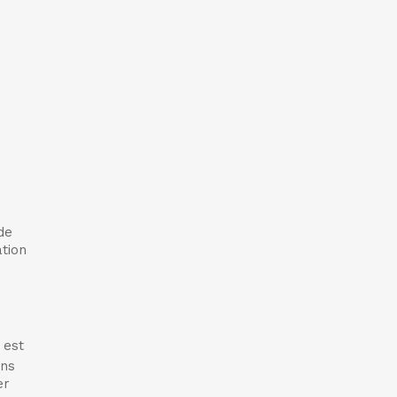
de
tion
 est
ans
er